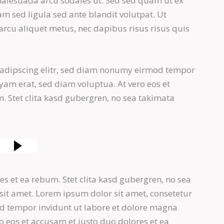
alesuada arcu sodales ut. Sed sed quam ut ex
sed ligula sed ante blandit volutpat. Ut
arcu aliquet metus, nec dapibus risus risus quis
sadipscing elitr, sed diam nonumy eirmod tempor
yam erat, sed diam voluptua. At vero eos et
. Stet clita kasd gubergren, no sea takimata
es et ea rebum. Stet clita kasd gubergren, no sea
sit amet. Lorem ipsum dolor sit amet, consetetur
d tempor invidunt ut labore et dolore magna
o eos et accusam et justo duo dolores et ea