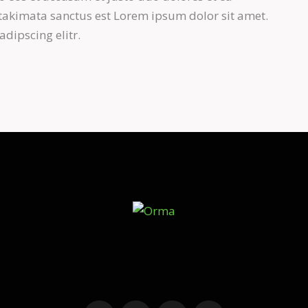
 takimata sanctus est Lorem ipsum dolor sit amet.
dipscing elitr.