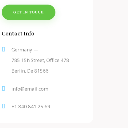
Contact Info
Germany —
785 15h Street, Office 478
Berlin, De 81566
info@email.com
+1 840 841 25 69