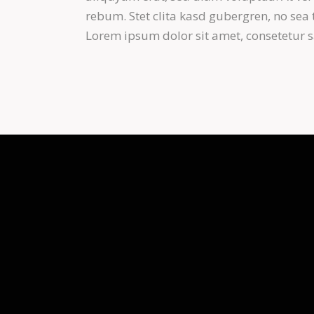
rebum. Stet clita kasd gubergren, no sea
Lorem ipsum dolor sit amet, consetetur sa