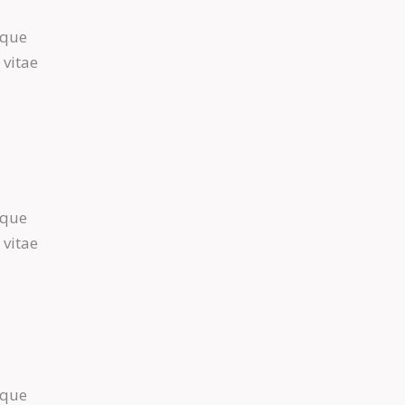
m
aque
 vitae
m
aque
 vitae
aque