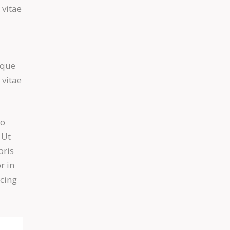
 vitae
m
aque
 vitae
do
 Ut
oris
r in
scing