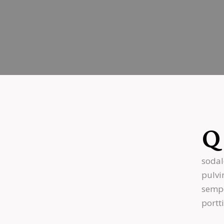
Q
sodal
pulvi
sempe
portt