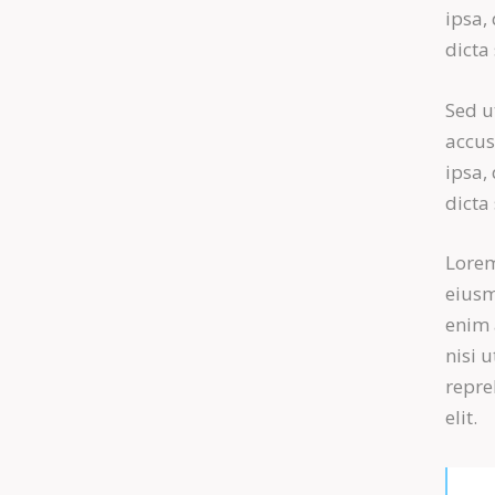
ipsa,
dicta
Sed u
accu
ipsa,
dicta
Lorem
eiusm
enim 
nisi 
repre
elit.