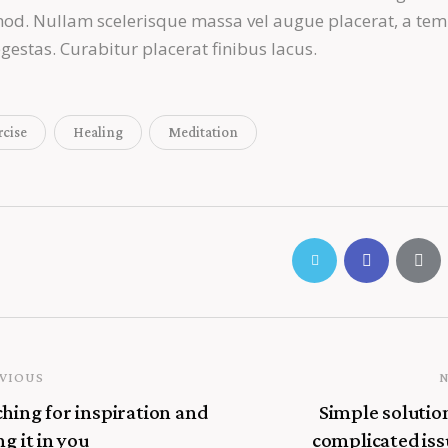
od. Nullam scelerisque massa vel augue placerat, a te
gestas. Curabitur placerat finibus lacus.
rcise
Healing
Meditation
VIOUS
hing for inspiration and
Simple solutio
ng it in you
complicated iss