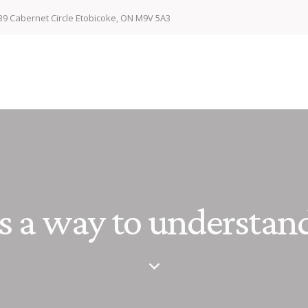
39 Cabernet Circle Etobicoke, ON M9V 5A3
as a way to understand