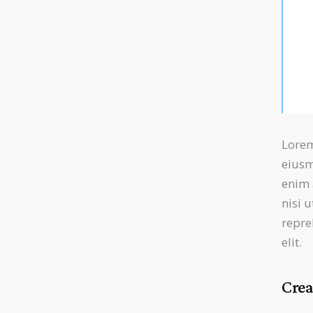
Lorem
eiusm
enim 
nisi 
repre
elit.
Crea