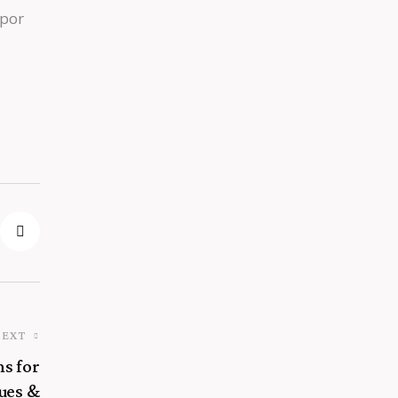
mpor
NEXT
ns for
ues &