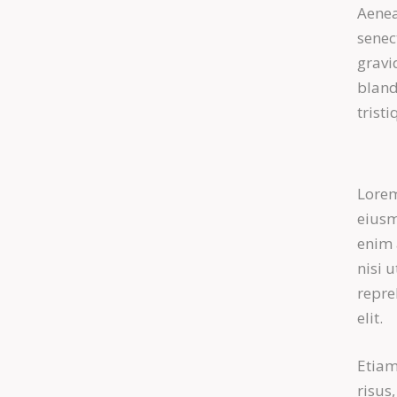
Aenea
senec
gravid
bland
tristi
Lorem
eiusm
enim 
nisi 
repre
elit.
Etiam
risus