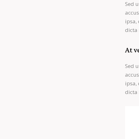
Sed u
accu
ipsa,
dicta
At v
Sed u
accu
ipsa,
dicta