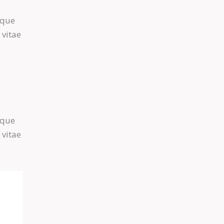
m
aque
 vitae
m
aque
 vitae