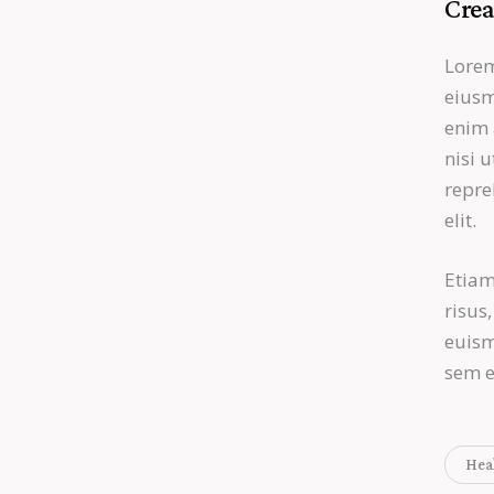
Crea
Lorem
eiusm
enim 
nisi 
repre
elit.
Etiam
risus
euism
sem e
Hea