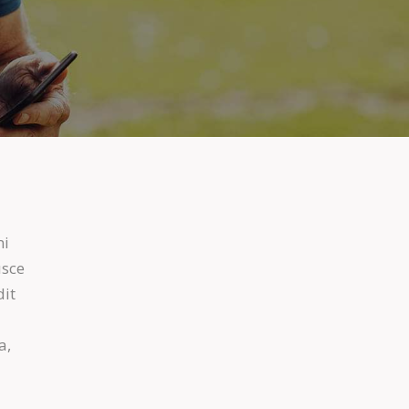
mi
usce
dit
a,