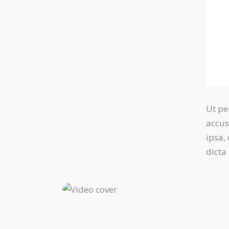
Ut pe
accu
ipsa,
dicta