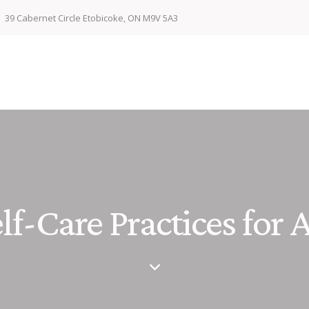
39 Cabernet Circle Etobicoke, ON M9V 5A3
lf-Care Practices for 