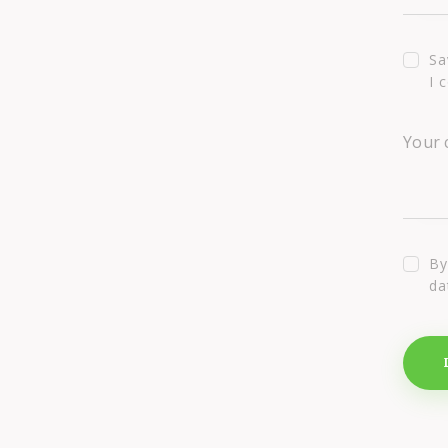
Sa
I 
By
da