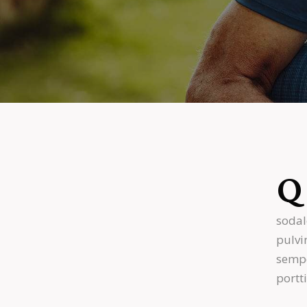
Q
sodal
pulvi
sempe
portt