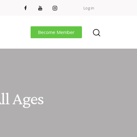
Log in
Become Member
All Ages