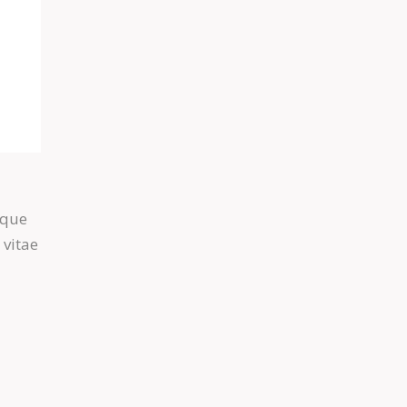
aque
 vitae